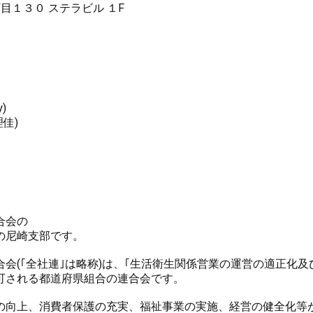
丁目１３０ ステラビル １F
)
佳)
合会の
の尼崎支部です。
会(｢全社連｣は略称)は、｢生活衛生関係営業の運営の適正化
可される都道府県組合の連合会です。
の向上、消費者保護の充実、福祉事業の実施、経営の健全化等