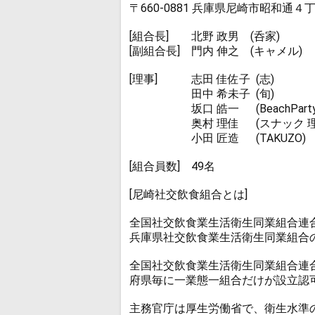
〒660-0881 兵庫県尼崎市昭和通４
[組合長] 北野 政男 (呑家)
[副組合長] 門内 伸之 (キャメル)
[理事] 志田 佳佐子 (志)
田中 希未子 (旬)
坂口 皓一 (BeachParty
奥村 理佳 (スナック 理
小田 匠造 (TAKUZO)
[組合員数] 49名
[尼崎社交飲食組合とは]
全国社交飲食業生活衛生同業組合連
兵庫県社交飲食業生活衛生同業組合
全国社交飲食業生活衛生同業組合連合
府県毎に一業態一組合だけが設立認
主務官庁は厚生労働省で、衛生水準