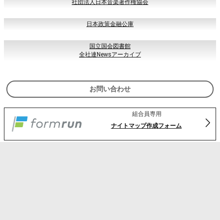
生衛法 「生活衛生関係営業の
運営の適正化及び振興に関する法律（生衛法）」
社団法人日本音楽著作権協会
日本政策金融公庫
国立国会図書館
全社連Newsアーカイブ
お問い合わせ
組合員専用
ナイトマップ作成フォーム
尼崎社交飲食組合
公式Instagram