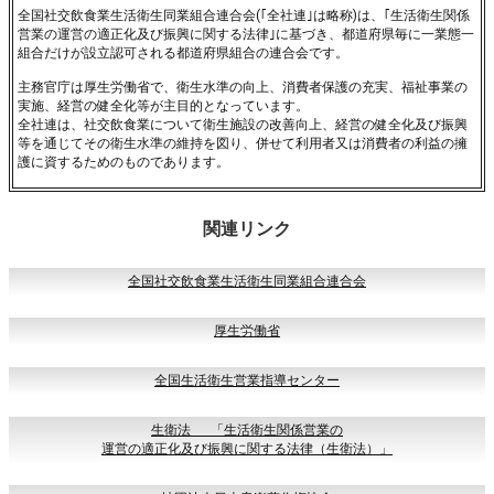
[尼崎社交飲食組合とは]
全国社交飲食業生活衛生同業組合連合会の
兵庫県社交飲食業生活衛生同業組合の尼崎支部です。
全国社交飲食業生活衛生同業組合連合会(｢全社連｣は略称)は、｢生活衛生関係
営業の運営の適正化及び振興に関する法律｣に基づき、都道府県毎に一業態一
組合だけが設立認可される都道府県組合の連合会です。
主務官庁は厚生労働省で、衛生水準の向上、消費者保護の充実、福祉事業の
実施、経営の健全化等が主目的となっています。
全社連は、社交飲食業について衛生施設の改善向上、経営の健全化及び振興
等を通じてその衛生水準の維持を図り、併せて利用者又は消費者の利益の擁
護に資するためのものであります。
関連リンク
全国社交飲食業生活衛生同業組合連合会
厚生労働省
全国生活衛生営業指導センター