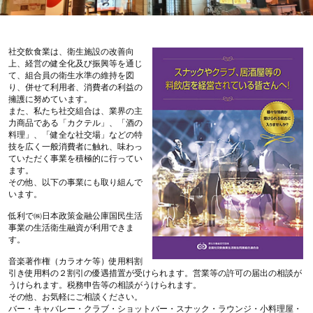
社交飲食業は、衛生施設の改善向
上、経営の健全化及び振興等を通じ
て、組合員の衛生水準の維持を図
り、併せて利用者、消費者の利益の
擁護に努めています。
また、私たち社交組合は、業界の主
力商品である「カクテル」、「酒の
料理」、「健全な社交場」などの特
技を広く一般消費者に触れ、味わっ
ていただく事業を積極的に行ってい
ます。
その他、以下の事業にも取り組んで
います。
低利で㈱日本政策金融公庫国民生活
事業の生活衛生融資が利用できま
す。
音楽著作権（カラオケ等）使用料割
引き使用料の２割引の優遇措置が受けられます。営業等の許可の届出の相談が
うけられます。税務申告等の相談がうけられます。
その他、お気軽にご相談ください。
バー・キャバレー・クラブ・ショットバー・スナック・ラウンジ・小料理屋・