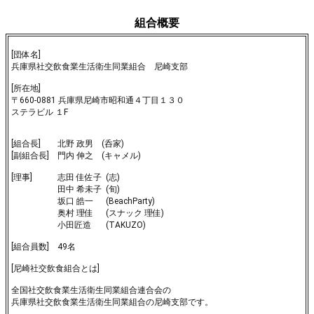
組合概要
[団体名]
兵庫県社交飲食業生活衛生同業組合 尼崎支部
[所在地]
〒660-0881 兵庫県尼崎市昭和通４丁目１３０
ステラビル １F
[組合長] 北野 政男 (呑家)
[副組合長] 門内 伸之 (キャメル)
[理事] 志田 佳佐子 (志)
田中 希未子 (旬)
坂口 皓一 (BeachParty)
奥村 理佳 (スナック 理佳)
小田匠造 (TAKUZO)
[組合員数] 49名