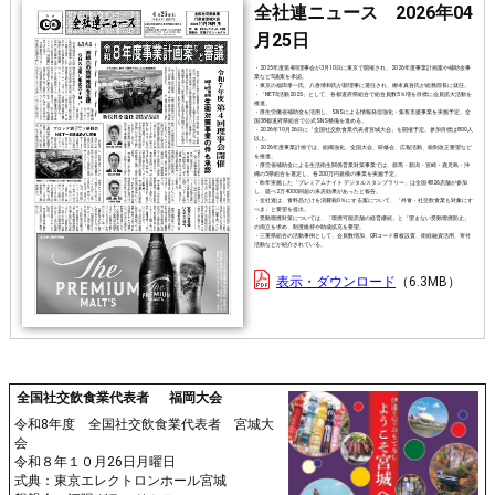
全社連ニュース 2026年04
月25日
・2025年度第4回理事会が3月10日に東京で開催され、2026年度事業計画案や補助金事
業など5議案を承認。
・東京の福田孝一氏、八巻博和氏が新理事に選任され、柳本真吾氏が総務部長に就任。
・「NET-5活動2025」として、各都道府県組合で組合員数5％増を目標に会員拡大活動を
推進。
・厚生労働省補助金を活用し、SNSによる情報発信強化・集客支援事業を実施予定。全
国38都道府県組合で公式SNS整備を進める。
・2026年10月26日に「全国社交飲食業代表者宮城大会」を開催予定。参加目標は800人
以上。
・2026年度事業計画では、組織強化、全国大会、研修会、広報活動、税制改正要望など
を推進。
・厚労省補助金による生活衛生関係営業対策事業では、群馬・新潟・宮崎・鹿児島・沖
縄の5県組合を選定し、各200万円規模の事業を実施予定。
・昨年実施した「プレミアムナイト デジタルスタンプラリー」は全国4826店舗が参加
し、延べ2万4000回超の来店効果があったと報告。
・全社連は、食料品だけを消費税0％にする案について、「外食・社交飲食業も対象にす
べき」と要望を提出。
・受動喫煙対策については、「喫煙可能店舗の経営継続」と「望まない受動喫煙防止」
の両立を求め、制度維持や助成拡充を要望。
・三重県組合の活動事例として、会員数増加、QRコード看板設置、衛経融資活用、寄付
活動などが紹介されている。
表示・ダウンロード
6.3MB
全国社交飲食業代表者 福岡大会
令和8年度 全国社交飲食業代表者 宮城大
会
令和８年１０月26日月曜日
式典：東京エレクトロンホール宮城